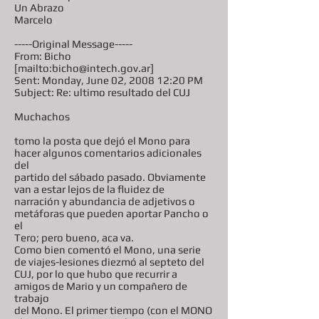
Un Abrazo
Marcelo
-----Original Message-----
From: Bicho
[mailto:bicho@intech.gov.ar]
Sent: Monday, June 02, 2008 12:20 PM
Subject: Re: ultimo resultado del CUJ
Muchachos
tomo la posta que dejó el Mono para
hacer algunos comentarios adicionales
del
partido del sábado pasado. Obviamente
van a estar lejos de la fluidez de
narración y abundancia de adjetivos o
metáforas que pueden aportar Pancho o
el
Tero; pero bueno, aca va.
Como bien comentó el Mono, una serie
de viajes-lesiones diezmó al septeto del
CUJ, por lo que hubo que recurrir a
amigos de Mario y un compañero de
trabajo
del Mono. El primer tiempo (con el MONO