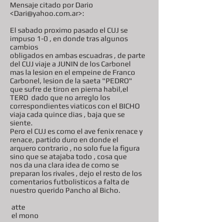
Mensaje citado por Dario
<Dari@yahoo.com.ar>:
El sabado proximo pasado el CUJ se
impuso 1-0 , en donde tras algunos
cambios
obligados en ambas escuadras , de parte
del CUJ viaje a JUNIN de los Carbonel
mas la lesion en el empeine de Franco
Carbonel, lesion de la saeta "PEDRO"
que sufre de tiron en pierna habil,el
TERO dado que no arreglo los
correspondientes viaticos con el BICHO
viaja cada quince dias , baja que se
siente.
Pero el CUJ es como el ave fenix renace y
renace, partido duro en donde el
arquero contrario , no solo fue la figura
sino que se atajaba todo , cosa que
nos da una clara idea de como se
preparan los rivales , dejo el resto de los
comentarios futbolisticos a falta de
nuestro querido Pancho al Bicho.
atte
el mono