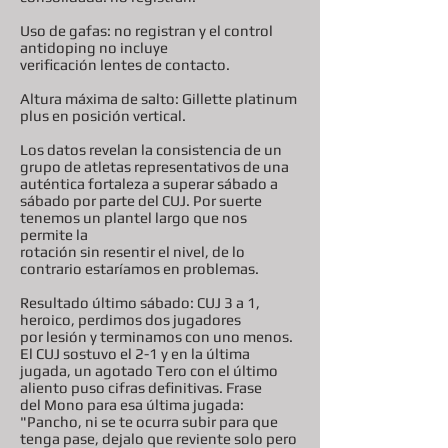
Uso de gafas: no registran y el control
antidoping no incluye
verificación lentes de contacto.
Altura máxima de salto: Gillette platinum
plus en posición vertical.
Los datos revelan la consistencia de un
grupo de atletas representativos de una
auténtica fortaleza a superar sábado a
sábado por parte del CUJ. Por suerte
tenemos un plantel largo que nos
permite la
rotación sin resentir el nivel, de lo
contrario estaríamos en problemas.
Resultado último sábado: CUJ 3 a 1,
heroico, perdimos dos jugadores
por lesión y terminamos con uno menos.
El CUJ sostuvo el 2-1 y en la última
jugada, un agotado Tero con el último
aliento puso cifras definitivas. Frase
del Mono para esa última jugada:
"Pancho, ni se te ocurra subir para que
tenga pase, dejalo que reviente solo pero