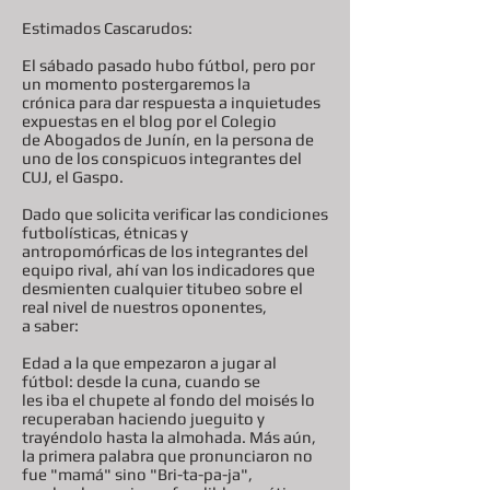
Estimados Cascarudos:
El sábado pasado hubo fútbol, pero por
un momento postergaremos la
crónica para dar respuesta a inquietudes
expuestas en el blog por el Colegio
de Abogados de Junín, en la persona de
uno de los conspicuos integrantes del
CUJ, el Gaspo.
Dado que solicita verificar las condiciones
futbolísticas, étnicas y
antropomórficas de los integrantes del
equipo rival, ahí van los indicadores que
desmienten cualquier titubeo sobre el
real nivel de nuestros oponentes,
a saber:
Edad a la que empezaron a jugar al
fútbol: desde la cuna, cuando se
les iba el chupete al fondo del moisés lo
recuperaban haciendo jueguito y
trayéndolo hasta la almohada. Más aún,
la primera palabra que pronunciaron no
fue "mamá" sino "Bri-ta-pa-ja",