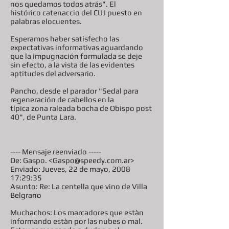
nos quedamos todos atrás". El
histórico catenaccio del CUJ puesto en
palabras elocuentes.
Esperamos haber satisfecho las
expectativas informativas aguardando
que la impugnación formulada se deje
sin efecto, a la vista de las evidentes
aptitudes del adversario.
Pancho, desde el parador "Sedal para
regeneración de cabellos en la
típica zona raleada bocha de Obispo post
40", de Punta Lara.
---- Mensaje reenviado -----
De: Gaspo. <Gaspo@speedy.com.ar>
Enviado: Jueves, 22 de mayo, 2008
17:29:35
Asunto: Re: La centella que vino de Villa
Belgrano
Muchachos: Los marcadores que estàn
informando estàn por las nubes o mal.