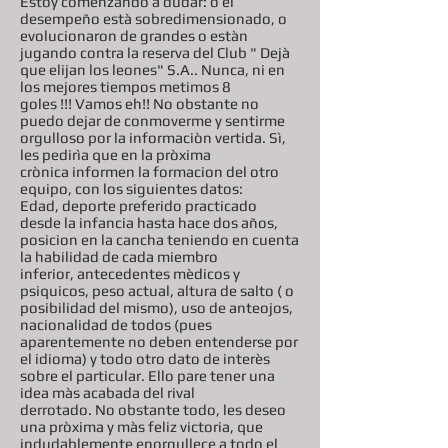
Estoy comenzando a dudar: o el
desempeño està sobredimensionado, o
evolucionaron de grandes o estàn
jugando contra la reserva del Club " Dejà
que elijan los leones" S.A.. Nunca, ni en
los mejores tiempos metimos 8
goles !!! Vamos eh!! No obstante no
puedo dejar de conmoverme y sentirme
orgulloso por la informaciòn vertida. Sì,
les pedirìa que en la pròxima
crònica informen la formacion del otro
equipo, con los siguientes datos:
Edad, deporte preferido practicado
desde la infancia hasta hace dos años,
posicion en la cancha teniendo en cuenta
la habilidad de cada miembro
inferior, antecedentes mèdicos y
psiquicos, peso actual, altura de salto ( o
posibilidad del mismo), uso de anteojos,
nacionalidad de todos (pues
aparentemente no deben entenderse por
el idioma) y todo otro dato de interès
sobre el particular. Ello pare tener una
idea màs acabada del rival
derrotado. No obstante todo, les deseo
una pròxima y màs feliz victoria, que
indudablemente enorgullece a todo el