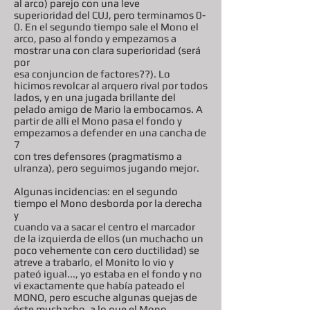
al arco) parejo con una leve
superioridad del CUJ, pero terminamos 0-
0. En el segundo tiempo sale el Mono el
arco, paso al fondo y empezamos a
mostrar una con clara superioridad (será
por
esa conjuncion de factores??). Lo
hicimos revolcar al arquero rival por todos
lados, y en una jugada brillante del
pelado amigo de Mario la embocamos. A
partir de alli el Mono pasa el fondo y
empezamos a defender en una cancha de
7
con tres defensores (pragmatismo a
ulranza), pero seguimos jugando mejor.
Algunas incidencias: en el segundo
tiempo el Mono desborda por la derecha
y
cuando va a sacar el centro el marcador
de la izquierda de ellos (un muchacho un
poco vehemente con cero ductilidad) se
atreve a trabarlo, el Monito lo vio y
pateó igual..., yo estaba en el fondo y no
vi exactamente que había pateado el
MONO, pero escuche algunas quejas de
éste muchacho, a lo que el Mono