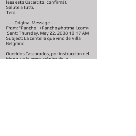
lees esto Oscarcito, confirmá).
Salute a tutti.
Tero
----- Original Message -----
From: "Pancho" <Pancho@hotmail.com>
Sent: Thursday, May 22, 2008 10:17 AM
Subject: La centella que vino de Villa
Belgrano
Queridos Cascarudos, por instrucción del
Mono, va la breve crónica de la
última incursión del CUJ.
Incursión devastadora: el CUJ ganó 8 a 1,
poniendo orden en el firmamento
futbolero de los sábados y mostrando
una perfecta asimilación de las
lecciones del sábado anterior.
Pero todos los comentarios se los lleva el
glorioso retorno de Pedro. La
saeta letal de calle Siria.
Bajó del auto con un atuendo más
apropiado para ir a un recital de Los