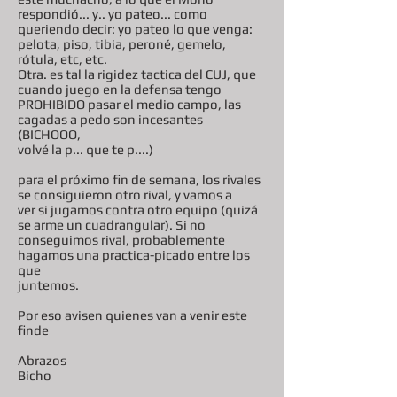
respondió... y.. yo pateo... como
queriendo decir: yo pateo lo que venga:
pelota, piso, tibia, peroné, gemelo,
rótula, etc, etc.
Otra. es tal la rigidez tactica del CUJ, que
cuando juego en la defensa tengo
PROHIBIDO pasar el medio campo, las
cagadas a pedo son incesantes
(BICHOOO,
volvé la p... que te p....)
para el próximo fin de semana, los rivales
se consiguieron otro rival, y vamos a
ver si jugamos contra otro equipo (quizá
se arme un cuadrangular). Si no
conseguimos rival, probablemente
hagamos una practica-picado entre los
que
juntemos.
Por eso avisen quienes van a venir este
finde
Abrazos
Bicho