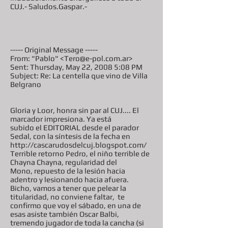
CUJ.- Saludos.Gaspar.-
----- Original Message -----
From: "Pablo" <Tero@e-pol.com.ar>
Sent: Thursday, May 22, 2008 5:08 PM
Subject: Re: La centella que vino de Villa
Belgrano
Gloria y Loor, honra sin par al CUJ.... El
marcador impresiona. Ya está
subido el EDITORIAL desde el parador
Sedal, con la síntesis de la fecha en
http://cascarudosdelcuj.blogspot.com/
Terrible retorno Pedro, el niño terrible de
Chayna Chayna, regularidad del
Mono, repuesto de la lesión hacia
adentro y lesionando hacia afuera.
Bicho, vamos a tener que pelear la
titularidad, no conviene faltar, te
confirmo que voy el sábado, en una de
esas asiste también Oscar Balbi,
tremendo jugador de toda la cancha (si