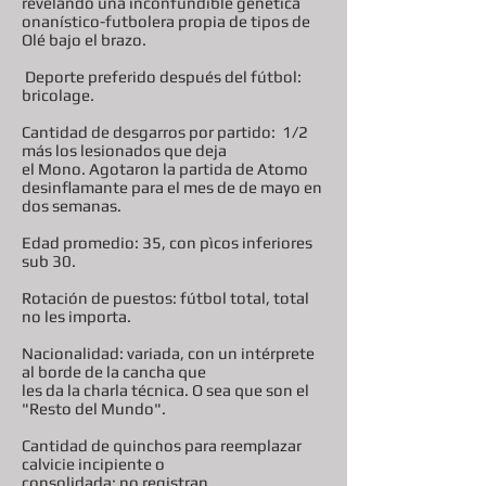
revelando una inconfundible genética
onanístico-futbolera propia de tipos de
Olé bajo el brazo.
Deporte preferido después del fútbol:
bricolage.
Cantidad de desgarros por partido: 1/2
más los lesionados que deja
el Mono. Agotaron la partida de Atomo
desinflamante para el mes de de mayo en
dos semanas.
Edad promedio: 35, con pìcos inferiores
sub 30.
Rotación de puestos: fútbol total, total
no les importa.
Nacionalidad: variada, con un intérprete
al borde de la cancha que
les da la charla técnica. O sea que son el
"Resto del Mundo".
Cantidad de quinchos para reemplazar
calvicie incipiente o
consolidada: no registran.