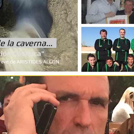
e la caverna...
i
ó
n C
ó
smica"
reve de ARISTIDES ALCON