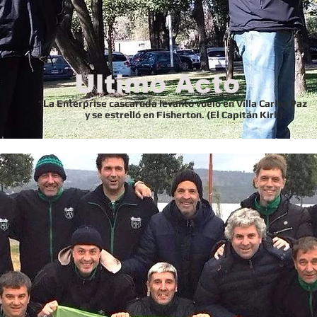
Ultimo Acto
“La Enterprise cascaruda levantó vuelo en Villa Carlos Paz
y se estrelló en Fisherton. (El Capitán Kirk).