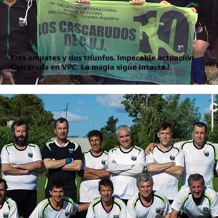
Tres empates y dos triunfos. Impecable actuación
Cascaruda en VPC. La magia sigue intacta.!
C