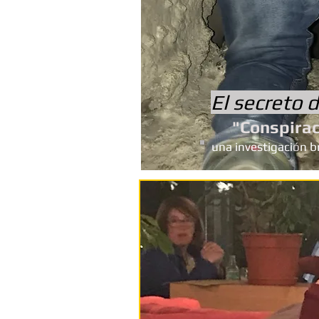
El secreto d
"Conspirac
una investigaci
ó
n b