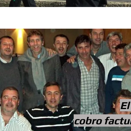
El
cobro fact