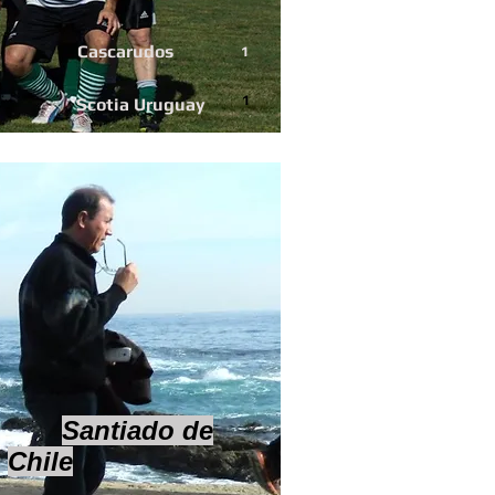
Cascarudos
1
1
Scotia Uruguay
Santiado de
Chile