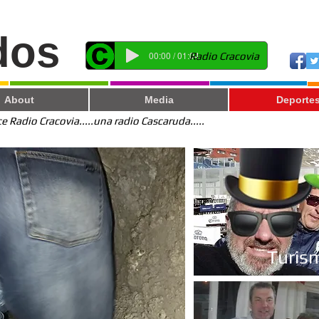
dos
00:00 / 01:04
Radio Cracovia
About
Media
Deporte
 Radio Cracovia.....una radio Cascaruda.....
Turis