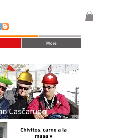
s
More
mo Cascarudo
Chivitos, carne a la
masa y