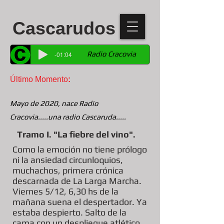
Cascarudos
Radio Cracovia
-01:04
Último Momento
:
Mayo de 2020, nace Radio
Cracovia.....una radio Cascaruda.....
Tramo I. "La fiebre del vino".
Como la emoción no tiene prólogo
ni la ansiedad circunloquios,
muchachos, primera crónica
descarnada de La Larga Marcha.
Viernes 5/12, 6,30 hs de la
mañana suena el despertador. Ya
estaba despierto. Salto de la
cama con un despliegue atlético