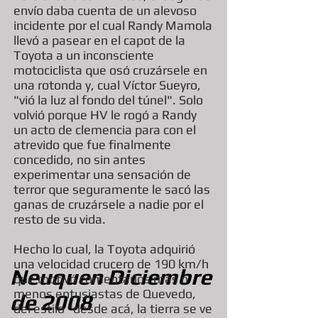
envío daba cuenta de un alevoso
incidente por el cual Randy Mamola
llevó a pasear en el capot de la
Toyota a un inconsciente
motociclista que osó cruzársele en
una rotonda y, cual Víctor Sueyro,
"vió la luz al fondo del túnel". Solo
volvió porque HV le rogó a Randy
un acto de clemencia para con el
atrevido que fue finalmente
concedido, no sin antes
experimentar una sensación de
terror que seguramente le sacó las
ganas de cruzársele a nadie por el
resto de su vida.
Hecho lo cual, la Toyota adquirió
una velocidad crucero de 190 km/h
Neuquen Diciembre
que motivó comentarios más o
menos entusiastas de Quevedo,
de 2008
del estilo "desde acá, la tierra se ve