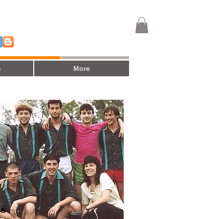
s
More
os