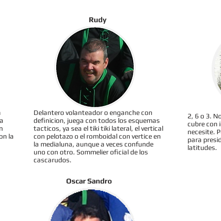
Rudy
a
Delantero volanteador o enganche con
2, 6 o 3. 
ja
definicion, juega con todos los esquemas
cubre con i
n
tacticos, ya sea el tiki tiki lateral, el vertical
necesite. 
on la
con pelotazo o el romboidal con vertice en
para presid
la medialuna, aunque a veces confunde
latitudes.
uno con otro. Sommelier oficial de los
cascarudos.
Oscar Sandro