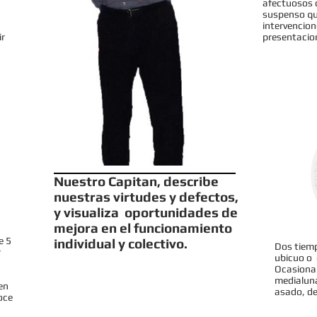
afectuosos 
suspenso qu
intervencion
ir
presentacio
Nuestro Capitan, describe
nuestras virtudes y defectos,
y visualiza oportunidades de
mejora en el funcionamiento
e 5
individual y colectivo.
Dos tiemp
r
ubicuo o 
Ocasional
medialuna 
en
asado, d
oce