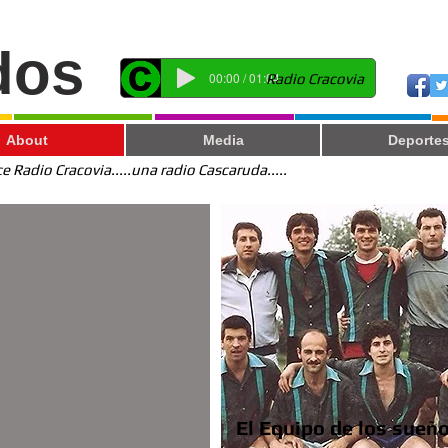
dos
00:00 / 01:04
Radio Cracovia
About
Media
Deporte
 Radio Cracovia.....una radio Cascaruda.....
El Equipo de los sueñ