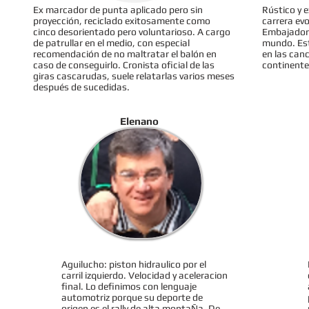
Ex marcador de punta aplicado pero sin
Rústico y 
proyección, reciclado exitosamente como
carrera evo
cinco desorientado pero voluntarioso. A cargo
Embajador 
de patrullar en el medio, con especial
mundo. Est
recomendación de no maltratar el balón en
en las can
caso de conseguirlo. Cronista oficial de las
continente
giras cascarudas, suele relatarlas varios meses
después de sucedidas.
Elenano
Aguilucho: piston hidraulico por el
carril izquierdo. Velocidad y aceleracion
final. Lo definimos con lenguaje
automotriz porque su deporte de
origen es el rally de alta montaÑa. De