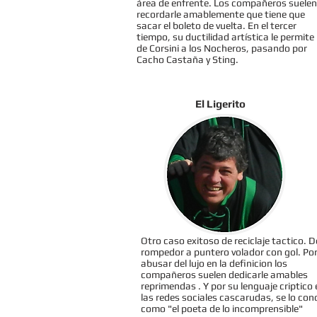
área de enfrente. Los compañeros suelen
recordarle amablemente que tiene que
sacar el boleto de vuelta. En el tercer
tiempo, su ductilidad artística le permite 
de Corsini a los Nocheros, pasando por
Cacho Castaña y Sting.
El Ligerito
Otro caso exitoso de reciclaje tactico. D
rompedor a puntero volador con gol. Po
abusar del lujo en la definicion los
compañeros suelen dedicarle amables
reprimendas . Y por su lenguaje criptico 
las redes sociales cascarudas, se lo con
como "el poeta de lo incomprensible"