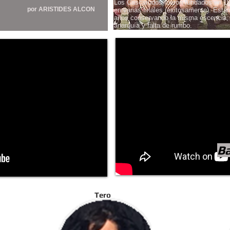
Los Cascarudos fueron fundados en 1984
por
ARISTIDES ALCON
en varias finales (exitosamente). Est
años conservando la misma escencia, 
anarquía y falta de rumbo.
Ba
Tero