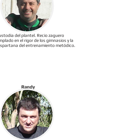
ustodia del plantel. Recio zaguero
mplado en el rigor de los gimnasios y la
 espartana del entrenamiento metódico.
Randy