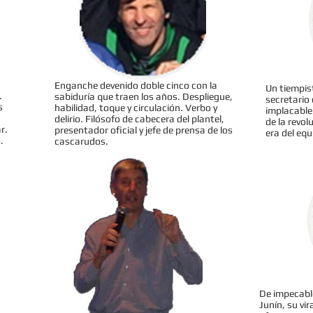
Enganche devenido doble cinco con la
Un tiempist
.
sabiduría que traen los años. Despliegue,
secretario
s
habilidad, toque y circulación. Verbo y
implacable
delirio. Filósofo de cabecera del plantel,
de la revo
r.
presentador oficial y jefe de prensa de los
era del equ
.
cascarudos.
De impecabl
Junín, su vi