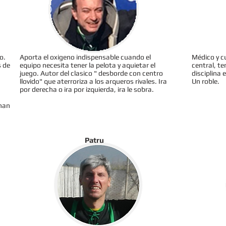
o.
Aporta el oxigeno indispensable cuando el
Médico y c
s de
equipo necesita tener la pelota y aquietar el
central, te
juego. Autor del clasico " desborde con centro
disciplina
llovido" que aterroriza a los arqueros rivales. Ira
Un roble.
por derecha o ira por izquierda, ira le sobra.
inan
Patru