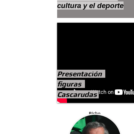
cultura y el deporte
Presentaci
ó
n
figuras
Cascarudas
Bicho