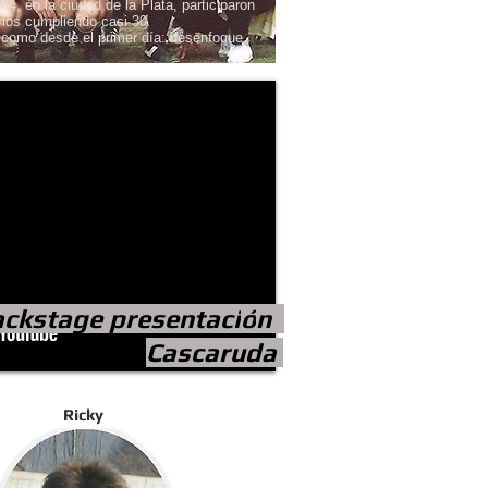
, en la ciudad de la Plata, participaron
amos cumpliendo casi 30
como desde el primer día: desenfoque,
ckstage presentaci
ó
n
Cascaruda
Ricky