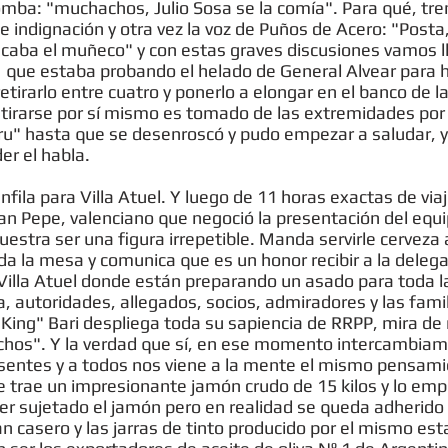
bomba: "muchachos, Julio Sosa se la comía". Para qué, t
e indignación y otra vez la voz de Puños de Acero: "Post
ba el muñeco" y con estas graves discusiones vamos lle
 que estaba probando el helado de General Alvear para ha
tirarlo entre cuatro y ponerlo a elongar en el banco de l
stirarse por sí mismo es tomado de las extremidades por
u" hasta que se desenroscó y pudo empezar a saludar, 
er el habla.
fila para Villa Atuel. Y luego de 11 horas exactas de viaj
an Pepe, valenciano que negoció la presentación del equ
estra ser una figura irrepetible. Manda servirle cerveza
a la mesa y comunica que es un honor recibir a la deleg
illa Atuel donde están preparando un asado para toda la
 autoridades, allegados, socios, admiradores y las famil
ng" Bari despliega toda su sapiencia de RRPP, mira de r
hachos". Y la verdad que sí, en ese momento intercambi
sentes y a todos nos viene a la mente el mismo pensamie
e trae un impresionante jamón crudo de 15 kilos y lo empi
ner sujetado el jamón pero en realidad se queda adherido 
an casero y las jarras de tinto producido por el mismo e