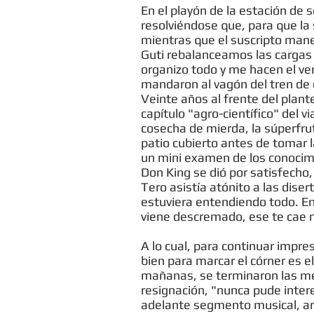
En el playón de la estación de 
resolviéndose que, para que la 
mientras que el suscripto manej
Guti rebalanceamos las cargas 
organizo todo y me hacen el ve
mandaron al vagón del tren de 
Veinte años al frente del plante
capítulo "agro-científico" del v
cosecha de mierda, la súperfrut
patio cubierto antes de tomar l
un mini examen de los conocimien
Don King se dió por satisfecho
Tero asistía atónito a las dis
estuviera entendiendo todo. En
viene descremado, ese te cae má
A lo cual, para continuar impr
bien para marcar el córner es e
mañanas, se terminaron las med
resignación, "nunca pude inter
adelante segmento musical, arr