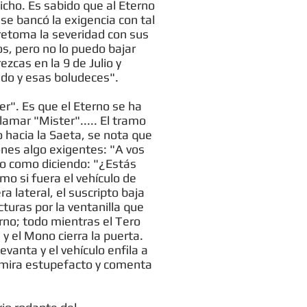
icho. Es sabido que al Eterno
se bancó la exigencia con tal
 retoma la severidad con sus
os, pero no lo puedo bajar
zcas en la 9 de Julio y
ado y esas boludeces".
er". Es que el Eterno se ha
amar "Mister"..... El tramo
 hacia la Saeta, se nota que
ones algo exigentes: "A vos
río como diciendo: "¿Estás
mo si fuera el vehículo de
lateral, el suscripto baja
cturas por la ventanilla que
rno; todo mientras el Tero
y el Mono cierra la puerta.
vanta y el vehículo enfila a
a mira estupefacto y comenta