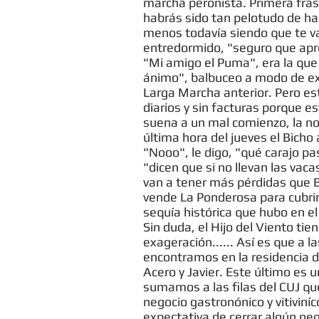
marcha peronista. Primera frase
habrás sido tan pelotudo de hac
menos todavía siendo que te va
entredormido, "seguro que apr
"Mi amigo el Puma", era la qu
ánimo", balbuceo a modo de exc
Larga Marcha anterior. Pero esta
diarios y sin facturas porque es
suena a un mal comienzo, la no
última hora del jueves el Bicho
"Nooo", le digo, "qué carajo p
"dicen que si no llevan las va
van a tener más pérdidas que 
vende La Ponderosa para cubrir 
sequía histórica que hubo en el
Sin duda, el Hijo del Viento tie
exageración...... Así es que a 
encontramos en la residencia d
Acero y Javier. Este último es
sumamos a las filas del CUJ qu
negocio gastronónico y vitiviníc
expectativa de cerrar algún neg