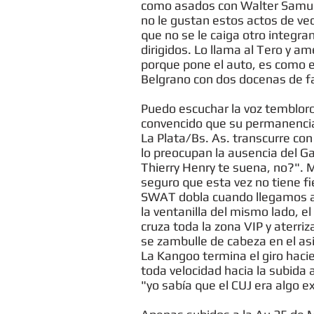
como asados con Walter Samuel 
no le gustan estos actos de ve
que no se le caiga otro integra
dirigidos. Lo llama al Tero y am
porque pone el auto, es como el
Belgrano con dos docenas de fa
Puedo escuchar la voz tembloros
convencido que su permanencia e
La Plata/Bs. As. transcurre co
lo preocupan la ausencia del G
Thierry Henry te suena, no?". M
seguro que esta vez no tiene fi
SWAT dobla cuando llegamos a A
la ventanilla del mismo lado, el
cruza toda la zona VIP y aterri
se zambulle de cabeza en el asi
La Kangoo termina el giro hacie
toda velocidad hacia la subida
"yo sabía que el CUJ era algo e