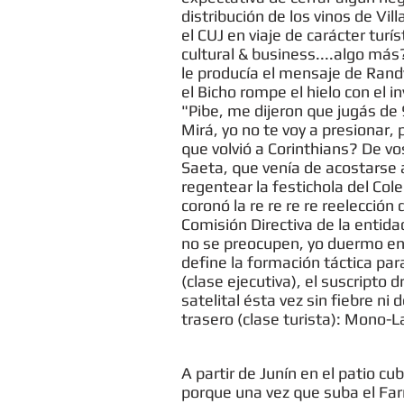
distribución de los vinos de Vill
el CUJ en viaje de carácter turí
cultural & business....algo más
le producía el mensaje de Randy
el Bicho rompe el hielo con el i
"Pibe, me dijeron que jugás de 
Mirá, yo no te voy a presionar,
que volvió a Corinthians? De 
Saeta, que venía de acostarse 
regentear la festichola del Co
coronó la re re re re reelección
Comisión Directiva de la entidad
no se preocupen, yo duermo en 
define la formación táctica pa
(clase ejecutiva), el suscripto 
satelital ésta vez sin fiebre ni
trasero (clase turista): Mono-L
A partir de Junín en el patio c
porque una vez que suba el Farr