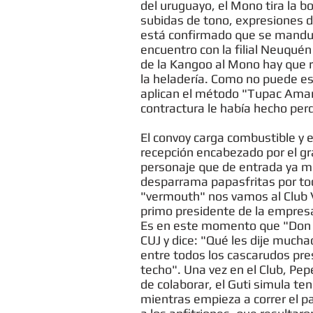
del uruguayo, el Mono tira la 
subidas de tono, expresiones d
está confirmado que se manduca
encuentro con la filial Neuquén
de la Kangoo al Mono hay que re
la heladería. Como no puede e
aplican el método "Tupac Amar
contractura le había hecho perd
El convoy carga combustible y en
recepción encabezado por el gr
personaje que de entrada ya mu
desparrama papasfritas por tod
"vermouth" nos vamos al Club V
primo presidente de la empresa,
Es en este momento que "Don Ki
CUJ y dice: "Qué les dije muc
entre todos los cascarudos pre
techo". Una vez en el Club, Pep
de colaborar, el Guti simula te
mientras empieza a correr el p