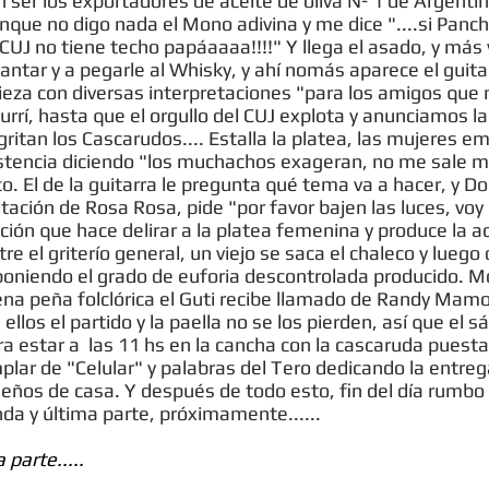
on ser los exportadores de aceite de oliva Nº 1 de Argent
unque no digo nada el Mono adivina y me dice "....si Panch
l CUJ no tiene techo papáaaaa!!!!" Y llega el asado, y más 
ntar y a pegarle al Whisky, y ahí nomás aparece el guita
eza con diversas interpretaciones "para los amigos que 
rrí, hasta que el orgullo del CUJ explota y anunciamos l
tan los Cascarudos.... Estalla la platea, las mujeres em
stencia diciendo "los muchachos exageran, no me sale mu
ico. El de la guitarra le pregunta qué tema va a hacer, y 
ación de Rosa Rosa, pide "por favor bajen las luces, voy
ación que hace delirar a la platea femenina y produce la 
e el griterío general, un viejo se saca el chaleco y luego
 exponiendo el grado de euforia descontrolada producido.
na peña folclórica el Guti recibe llamado de Randy Mamol
los el partido y la paella no se los pierden, así que el s
a estar a las 11 hs en la cancha con la cascaruda puesta.
lar de "Celular" y palabras del Tero dedicando la entreg
ueños de casa. Y después de todo esto, fin del día rumbo
da y última parte, próximamente......
parte.....