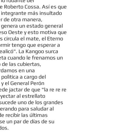
rio rodante del
 de Roberto Cossa. Así es que
l integrante más insultado
r de otra manera,
e genera un estado general
eso Oeste y esto motiva que
 circula el mate, el Eterno
ormir tengo que esperar a
Realicó". La Kangoo surca
eta cuando le frenamos un
 de las cubiertas,
perdamos en una
 polìtica a cargo del
y el General Perón
de jactar de que "la re re re
yectar al estrellato
i sucede uno de los grandes
erando para saludar al
e recibir las últimas
rse un par de días de su
dos.