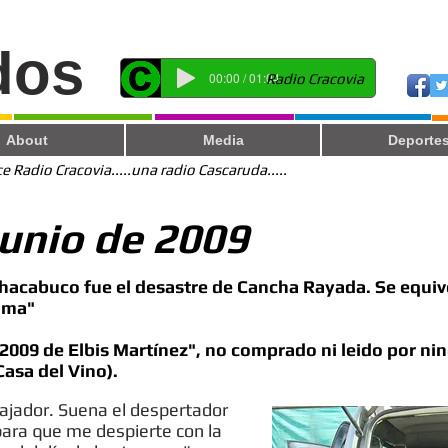
dos
00:00 / 01:04
Radio Cracovia
About
Media
Deporte
 Radio Cracovia.....una radio Cascaruda.....
 Junio de 2009
Chacabuco fue el desastre de Cancha Rayada. Se equiv
uma"
2009 de Elbis Martínez", no comprado ni leido por n
Casa del Vino).
ajador. Suena el despertador
ara que me despierte con la