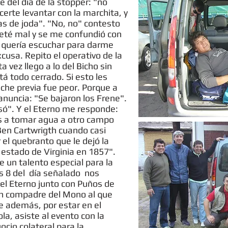
 del día de la stopper: "no
erte levantar con la marchita, y
s de joda". "No, no" contesto
eté mal y se me confundió con
e quería escuchar para darme
usa. Repito el operativo de la
 vez llego a lo del Bicho sin
tá todo cerrado. Si esto les
che previa fue peor. Porque a
 anuncia: "Se bajaron los Frene".
asó". Y el Eterno me responde:
cas a tomar agua a otro campo
Ben Cartwrigth cuando casi
el quebranto que le dejó la
 estado de Virginia en 1857".
ne un talento especial para la
las 8 del día señalado nos
el Eterno junto con Puños de
 un compadre del Mono al que
e además, por estar en el
ola, asiste al evento con la
ocio colateral para la