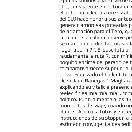
Apenas subidos a la Au 25 de Ma
CUJ, consistente en lectura en 
el autor hace lectura en voz al
del CUJ hace honor a sus ante
genera clamorosas puteadas por
de aclamación para el Tero, qu
la mina de la cabina observe pe
se manda de a dos facturas a l
llegar a Junín?". El suscripto 
raudamente la ruta 7, con mín
poquito encima del paragolpe tr
comparativamente superior al d
curva. Finalizado el Taller Liter
Licenciado Banegas". Magistra
explicando su vitalicia presenci
reeleción es mía mía mía", como
político. Puntualmente a las 12
momentos del viaje, cuando no
plantel. Abrazos, fotos y entre
instrucciones de su stopper, a 
estimado cónyuge. La despedid