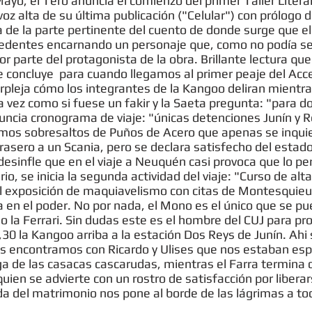
yo, el Tero anuncia el comienzo del primer Taller Litera
voz alta de su última publicación ("Celular") con prólogo
ta de la parte pertinente del cuento de donde surge que e
cedentes encarnando un personaje que, como no podía se
 parte del protagonista de la obra. Brillante lectura qu
e concluye para cuando llegamos al primer peaje del Acc
rpleja cómo los integrantes de la Kangoo deliran mientras
a vez como si fuese un fakir y la Saeta pregunta: "para d
anuncia cronograma de viaje: "únicas detenciones Junín y 
imos sobresaltos de Puños de Acero que apenas se inqui
asero a un Scania, pero se declara satisfecho del estado
esinfle que en el viaje a Neuquén casi provoca que lo 
ario, se inicia la segunda actividad del viaje: "Curso de alta
l exposición de maquiavelismo con citas de Montesquieu 
a en el poder. No por nada, el Mono es el único que se pue
 la Ferrari. Sin dudas este es el hombre del CUJ para pro
,30 la Kangoo arriba a la estación Dos Reys de Junín. Ah
s encontramos con Ricardo y Ulises que nos estaban esp
ga de las casacas cascarudas, mientras el Farra termina d
quien se advierte con un rostro de satisfacción por libera
a del matrimonio nos pone al borde de las lágrimas a to