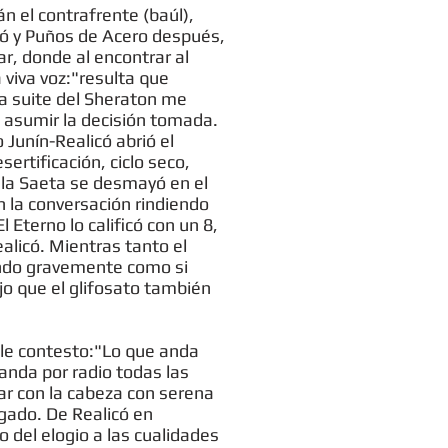
n el contrafrente (baúl),
icó y Puños de Acero después,
ar, donde al encontrar al
viva voz:"resulta que
la suite del Sheraton me
 asumir la decisión tomada.
 Junín-Realicó abrió el
sertificación, ciclo seco,
, la Saeta se desmayó en el
en la conversación rindiendo
 Eterno lo calificó con un 8,
alicó. Mientras tanto el
endo gravemente como si
jo que el glifosato también
 le contesto:"Lo que anda
ganda por radio todas las
ar con la cabeza con serena
gado. De Realicó en
 del elogio a las cualidades