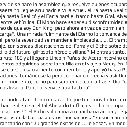
servicio se hace la asamblea que resuelve quiénes ocupará
saeta no llegue arruinado a Villa Atuel, él irá hasta Real
a hasta Realicó y el Farra hará el tramo hasta Gral. Alve
entre vehículos. El Mono hace saber su disconformidad a 
rso de que soy Don King, pero ahora en vez de dormir en 
carga". Una mirada fulminante del Eterno lo convence de
l, pero la severidad se mantiene implacable....... El tramo
iaje, con sendas disertaciones del Farra y el Bicho sobre de
illa del futuro, glifosato héroe o villano? Mientras tanto
a ruta 188 y al llegar a Lincoln Puños de Acero intervino 
tos adquiridos sobre la frutilla en el viaje a Neuquén. El
, se clavó un sacramento con membrillo y apoliyó hasta Re
ertaciones, tomándose la pera con mano derecha y asinti
 un momento, como para sorprender con la frase, tira "o
s liviano. Pancho, servite otra factura".
esionando al auditorio mostrando que tenemos todo claro
l banderillero satelital Abelardo Cuffia, escucho la propa
ialunas?". El Bicho solo atina a mirar hacia arriba y neg
esarlos en la Ciencia a estos muchachos..." susurra amar
ancando con "20 grandes éxitos de Julio Sosa". En medio