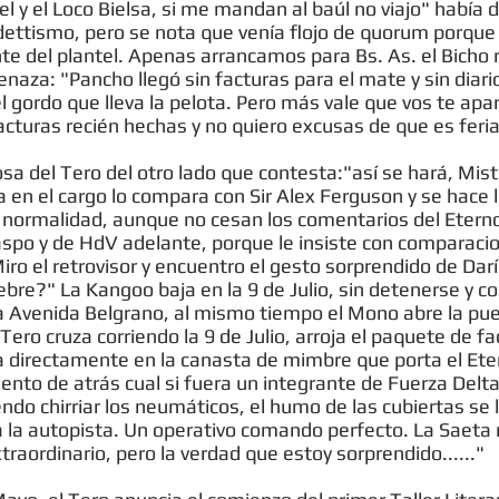
y el Loco Bielsa, si me mandan al baúl no viajo" había d
dettismo, pero se nota que venía flojo de quorum porque 
nte del plantel. Apenas arrancamos para Bs. As. el Bicho
enaza: "Pancho llegó sin facturas para el mate y sin diari
 gordo que lleva la pelota. Pero más vale que vos te apare
cturas recién hechas y no quiero excusas de que es feri
a del Tero del otro lado que contesta:"así se hará, Mist
n el cargo lo compara con Sir Alex Ferguson y se hace ll
n normalidad, aunque no cesan los comentarios del Eterno
aspo y de HdV adelante, porque le insiste con comparaci
iro el retrovisor y encuentro el gesto sorprendido de Da
ebre?" La Kangoo baja en la 9 de Julio, sin detenerse y co
venida Belgrano, al mismo tiempo el Mono abre la puera 
 Tero cruza corriendo la 9 de Julio, arroja el paquete de fa
za directamente en la canasta de mimbre que porta el Ete
ento de atrás cual si fuera un integrante de Fuerza Delta 
ndo chirriar los neumáticos, el humo de las cubiertas se le
 a la autopista. Un operativo comando perfecto. La Saet
xtraordinario, pero la verdad que estoy sorprendido......"