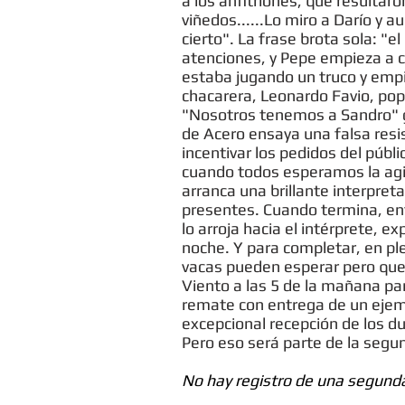
a los anfitriones, que resultar
viñedos......Lo miro a Darío y a
cierto". La frase brota sola: "e
atenciones, y Pepe empieza a ca
estaba jugando un truco y empi
chacarera, Leonardo Favio, popu
"Nosotros tenemos a Sandro" gri
de Acero ensaya una falsa resi
incentivar los pedidos del públ
cuando todos esperamos la agit
arranca una brillante interpret
presentes. Cuando termina, entr
lo arroja hacia el intérprete,
noche. Y para completar, en ple
vacas pueden esperar pero que el
Viento a las 5 de la mañana par
remate con entrega de un ejemp
excepcional recepción de los d
Pero eso será parte de la segun
No hay registro de una segunda 