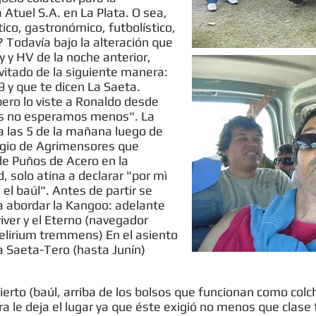
a Atuel S.A. en La Plata. O sea,
stico, gastronómico, futbolístico,
? Todavía bajo la alteración que
 y HV de la noche anterior,
nvitado de la siguiente manera:
9 y que te dicen La Saeta.
 pero lo viste a Ronaldo desde
vos no esperamos menos". La
a las 5 de la mañana luego de
legio de Agrimensores que
 de Puños de Acero en la
, solo atina a declarar "por mì
el baúl". Antes de partir se
ra abordar la Kangoo: adelante
driver y el Eterno (navegador
 delirium tremmens) En el asiento
a Saeta-Tero (hasta Junín)
ubierto (baúl, arriba de los bolsos que funcionan como col
a le deja el lugar ya que éste exigió no menos que clase