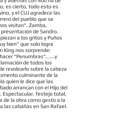
ina y además con 400 ha de
o, es cierto, todo esto es
vino, y el CUJ agradece las
rrero del pueblo que se
nos visitan". Zamba,
a presentación de Sandro.
piezan a los gritos y Puños
y bien" que solo logra
Don King nos sorprende:
 hacer "Penumbras"......y
aclamación de todos los
 de revolearlo sobre la cabeza
 Momento culminante de la
a quien le dice que las
ábado arrancan con el Hijo del
 Espectacular, festejo total,
a de la obra como gesto a la
 a las cabañas en San Rafael.