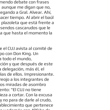
remendo debate con frases
a, aunque me digan que no,
gando a Gral. Alvear. Ahí,
cer tiempo. Al abrir el baúl
a plazoleta que está frente a
 sendos cascarudos que le
ya que hasta el momento la
e el CUJ avista al comité de
ipo con Don King. Un
 a todo el mundo,
ación y que después de este
 delegación, más él, el
ias de ellos. Impresionante.
eojo a los integrantes de
amos miradas de asombro
nto: "El CUJ no tiene
eza a cortar. Con la excusa
y no para de darle al crudo,
stablecimiento que pertenece