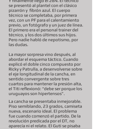
Y finalmente llegó el 28N. El técnico
se presentó al plantel con el clásico
pizarrón y fibrón azul. El cuerpo
técnico se completaba, por primera
vez, con un PF para el calentamiento
previo, un fotógrafo y un juez de línea.
El primero era el personal trainer del
técnico, y los dos últimos sus hijos.
Pero nadie habló de nepotismo, por
las dudas.
La mayor sorpresa vino después, al
abordar el esquema táctico. Cuando
explicó el doble cinco compuesto por
Ricky y Patrulla, a desenvolverse sobre
el eje longitudinal de la cancha, en
sentido convergente sobre tres
cuartos para mantener la presión alta,
el Titi reflexionó: “debe ser porque los
uruguayos son hipertensos”.
La cancha se presentaba inmejorable.
Piso semiblando, 23 grados, camiseta
nueva, escenario ideal. El problema
fue cuando comenzó el partido. De la
revolución predicada por el DT, no
aparecía ni el relato. El Guti se pisaba