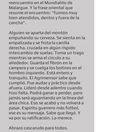
reencuentro en el Mundialito de
Malargue. Y la frase oriental que
resume el encuentro: “fuimos muy
bien atendidos, dentro y fuera de la
cancha”.
Alguien se aparta del montón
empuñando su cerveza. Se sienta en la
empalizada y se frota la canilla
derecha, cruzada en algún ríspido
intercambio de suelas. Toma un trago
mientras se arma el círculo a su
alrededor. Guarda el fibrón en la
campera y se cuelga los botines en el
hombro izquierdo. Está entero y
tranquilo. El Agrimensor sabe que
cumplió. Fue audaz y práctico desde
afuera. Lideró desde adentro cuando
hizo falta. Podrá ganar o perder, pero
jamás será aguantando en la línea del
área chica. Eso se acabó y no volverá a
pasar. Espíritu guerrero más fútbol,
ese es su mensaje. Sabe que llegó. Y
va por su ratificación. La merece.
Abrazo cascarudo para todos.