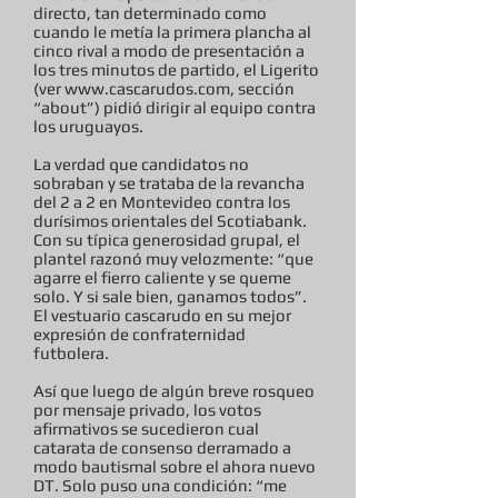
directo, tan determinado como
cuando le metía la primera plancha al
cinco rival a modo de presentación a
los tres minutos de partido, el Ligerito
(ver
www.cascarudos.com
, sección
“about”) pidió dirigir al equipo contra
los uruguayos.
La verdad que candidatos no
sobraban y se trataba de la revancha
del 2 a 2 en Montevideo contra los
durísimos orientales del Scotiabank.
Con su típica generosidad grupal, el
plantel razonó muy velozmente: “que
agarre el fierro caliente y se queme
solo. Y si sale bien, ganamos todos”.
El vestuario cascarudo en su mejor
expresión de confraternidad
futbolera.
Así que luego de algún breve rosqueo
por mensaje privado, los votos
afirmativos se sucedieron cual
catarata de consenso derramado a
modo bautismal sobre el ahora nuevo
DT. Solo puso una condición: “me