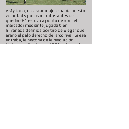
Así y todo, el cascarudaje le había puesto
voluntad y pocos minutos antes de
quedar 0-1 estuvo a punto de abrir el
marcador mediante jugada bien
hilvanada definida por tiro de Elegar que
arañó el palo derecho del arco rival. Si esa
entraba, la historia de la revolución
táctica predicada por el DT hubiese sido
otra.
Pero hubo un líder que no perdió el eje y
supo cambiar a tiempo. Ese fue el DT.
Metió tres cambios. Rearmó el esquema y
emparejó el partido. Es cierto que faltaba
llegada, pero cuando terminó el primer
tiempo la sensación era de haber
recuperado la paridad en la cancha,
aunque fieles a su cultura del
sufrimiento, para emparejar el resultado
habría que esperar bastante más.
En el segundo tiempo, el DT va más allá.
Salta a la cancha a poco de iniciado el
juego. En tándem con el Tío Mario,
también recién ingresado, aplican dos