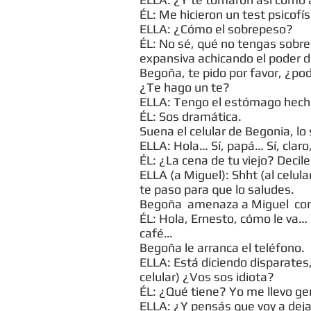
ÉL: Me hicieron un test psicofí
ELLA: ¿Cómo el sobrepeso?
ÉL: No sé, qué no tengas sobre
expansiva achicando el poder de
Begoña, te pido por favor, ¿p
¿Te hago un te?
ELLA: Tengo el estómago hecho
ÉL: Sos dramática.
Suena el celular de Begonia, lo 
ELLA: Hola… Sí, papá… Sí, clar
ÉL: ¿La cena de tu viejo? Decil
ELLA (a Miguel): Shht (al celul
te paso para que lo saludes.
Begoña amenaza a Miguel con la
ÉL: Hola, Ernesto, cómo le va…
café…
Begoña le arranca el teléfono.
ELLA: Está diciendo disparates,
celular) ¿Vos sos idiota?
ÉL: ¿Qué tiene? Yo me llevo geni
ELLA: ¿Y pensás que voy a dej