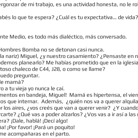
rgonzar de mi trabajo, es una actividad honesta, no le r
bés lo que te espera? ¿Cuál es tu expectativa… de vida? 
ente Medio, es todo más dialéctico, más conversado.
s Hombres Bomba no se detonan casi nunca.
a la nariz) Miguel, ¿y nuestro casamiento? ¿Pensaste en
odemos planearlo? Me habías prometido que en la iglesia 
toso chaleco de C44, J28, o como se llame?
puedo preguntar.
 de mamá?
o a tu vieja yo nunca le caí.
gumentos en bandeja, Miguel! Mamá es hipertensa, el vier
emos que internar. Además, ¿quién nos va a querer alquil
or los aires, ¿vos creés que van a querer venir? ¿Y cuan
carte? ¿Qué vas a poder alzarlos? ¿Vos vas a ir así a las
ra? ¡Dale, hablá! ¡Decí algo!
a! ¡Por favor! ¡Pará un poquito!
 me acompañaras en el parto.