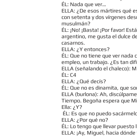
ÉL: Nada que ver…
ELLA: ¿De esos mártires qué es
con setenta y dos vírgenes des
musulmán?
ÉL: ¡No! ¡Basta! ¡Por favor! Est
argentino, me gusta el dulce 
casarnos.
ELLA: ¿Y entonces?
ÉL: Que no tiene que ver nada con
empleo, un trabajo. ¿Es tan dif
ELLA (señalando el chaleco): M
ÉL: C4
ELLA: ¿Qué decís?
ÉL: Que no es dinamita, que son
ELLA (burlona): Ah, discúlpame
Tiempo. Begoña espera que Migu
Ella: ¿Y?
ÉL: Es que no puedo sacármelo
ELLA: ¿Por qué no?
ÉL: Lo tengo que llevar puesto 
ELLA: ¡Ay, Miguel, hacia dónde