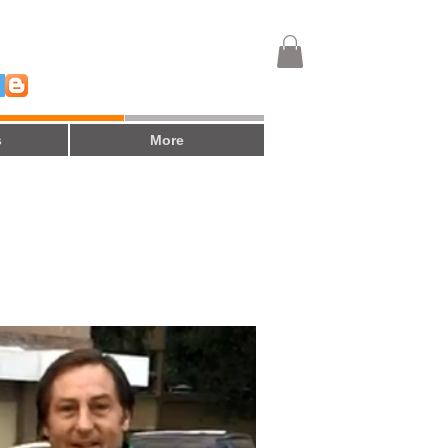
s
More