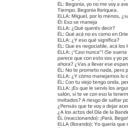
ÉL: Begonia, yo no me voy a ave
Tiempo. Begonia lloriquea.
ELLA: Miguel, por lo menos, ¿sa
Él: Eso se maneja
ELLA: ¿Qué querés decir?
ÉL: Qué acá no es como en Ori
ELLA: ¿Y eso qué significa?
ÉL: Que es negociable, acá lo
ELLA: ¡“Casi nunca”! (Se suen
parece que con esto vos y yo p
ahora? ¿Vas a llevar ese espan
ÉL: No te prometo nada, pero 
ELLA: ¿Y cómo manejamos lo
ÉL: Con tu viejo tengo onda, per
ELLA: ¡Es que le servís los ar
salón, si te ve con eso la ten
invitados? A riesgo de saltar p
¿Pensás que te voy a dejar acer
¿A los actos del Día de la Bande
ÉL (reaccionando): ¡Pará, Begoñ
ELLA (llorando): Yo quería que