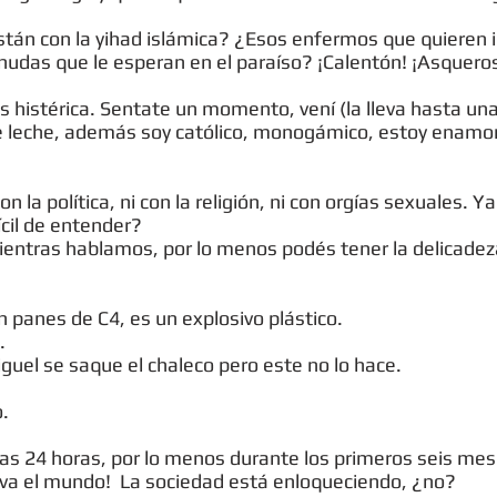
tán con la yihad islámica? ¿Esos enfermos que quieren i
nudas que le esperan en el paraíso? ¡Calentón! ¡Asquer
ás histérica. Sentate un momento, vení (la lleva hasta una
de leche, además soy católico, monogámico, estoy enamo
 la política, ni con la religión, ni con orgías sexuales. Y
ícil de entender?
ientras hablamos, por lo menos podés tener la delicadez
 panes de C4, es un explosivo plástico.
.
el se saque el chaleco pero este no lo hace.
.
las 24 horas, por lo menos durante los primeros seis meses
 va el mundo! La sociedad está enloqueciendo, ¿no?