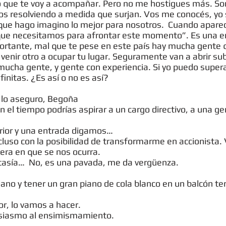
io que te voy a acompañar. Pero no me hostigues más. S
os resolviendo a medida que surjan. Vos me conocés, yo s
que hago imagino lo mejor para nosotros. Cuando apareci
lo que necesitamos para afrontar este momento”. Es una 
ortante, mal que te pese en este país hay mucha gente q
 a venir otro a ocupar tu lugar. Seguramente van a abrir su
r mucha gente, y gente con experiencia. Si yo puedo supe
finitas. ¿Es así o no es así?
e lo aseguro, Begoña
 el tiempo podrías aspirar a un cargo directivo, a una ge
erior y una entrada digamos…
ncluso con la posibilidad de transformarme en accionista. 
era en que se nos ocurra.
tasía… No, es una pavada, me da vergüenza.
no y tener un gran piano de cola blanco en un balcón terr
or, lo vamos a hacer.
siasmo al ensimismamiento.