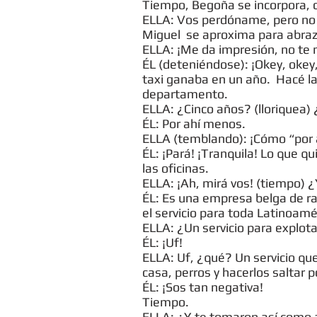
Tiempo, Begoña se incorpora, 
ELLA: Vos perdóname, pero no p
Miguel se aproxima para abraz
ELLA: ¡Me da impresión, no te
ÉL (deteniéndose): ¡Okey, okey
taxi ganaba en un año. Hacé la
departamento.
ELLA: ¿Cinco años? (lloriquea)
ÉL: Por ahí menos.
ELLA (temblando): ¡Cómo “por 
ÉL: ¡Pará! ¡Tranquila! Lo que qu
las oficinas.
ELLA: ¡Ah, mirá vos! (tiempo) 
ÉL: Es una empresa belga de rad
el servicio para toda Latinoamér
ELLA: ¿Un servicio para explot
ÉL: ¡Uf!
ELLA: Uf, ¿qué? Un servicio qu
casa, perros y hacerlos saltar 
ÉL: ¡Sos tan negativa!
Tiempo.
ELLA: ¿Y te tomaron así como 