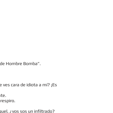
on de Hombre Bomba”.
ves cara de idiota a mí? ¡Es
ate.
respiro.
el, ¿vos sos un infiltrado?