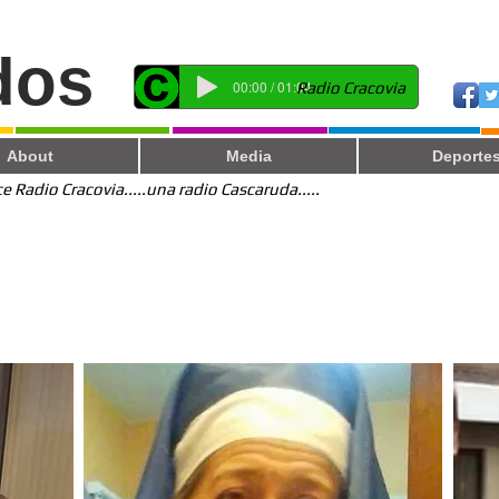
dos
00:00 / 01:04
Radio Cracovia
About
Media
Deporte
 Radio Cracovia.....una radio Cascaruda.....