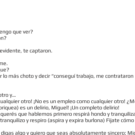
tengo que ver?
on?
 evidente, te captaron.
ame.
que?
r lo más choto y decir “conseguí trabajo, me contratar
otro y…
alquier otro! ¡No es un empleo como cualquier otro! ¿Me 
riquea) es un delirio, Miguel! ¡Un completo delirio!
i querés que hablemos primero respirá hondo y tranquiliz
ranquilizo y respiro (aspira y expira burlona) Fijate cómo 
digas algo y quiero que seas absolutamente sincero: Migu