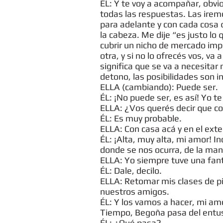
ÉL: Y te voy a acompañar, obv
todas las respuestas. Las irem
para adelante y con cada cosa 
la cabeza. Me dije “es justo 
cubrir un nicho de mercado imp
otra, y si no lo ofrecés vos, va
significa que se va a necesita
detono, las posibilidades son in
ELLA (cambiando): Puede ser.
ÉL: ¡No puede ser, es así! Yo t
ELLA: ¿Vos querés decir que con
ÉL: Es muy probable.
ELLA: Con casa acá y en el ext
ÉL: ¡Alta, muy alta, mi amor! I
donde se nos ocurra, de la man
ELLA: Yo siempre tuve una fan
ÉL: Dale, decilo.
ELLA: Retomar mis clases de pia
nuestros amigos.
ÉL: Y los vamos a hacer, mi am
Tiempo, Begoña pasa del entu
ÉL: ¿Qué pasa?