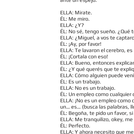
ELLA: Mirate.
ÉL: Me miro.
ELLA: ¿Y?
ÉL: No sé, tengo sueño. ¿Qué 
ELLA: ¿Miguel, a vos te captar
ÉL: ¡Ay, por favor!
ELLA: Te lavaron el cerebro, es
ÉL: ¡Cortala con eso!
ELLA: Bueno, entonces explic
ÉL: ¿Y qué querés que te expli
ELLA: Cómo alguien puede veni
ÉL: Es un trabajo.
ELLA: No es un trabajo.
ÉL: Un empleo como cualquier 
ELLA: ¡No es un empleo como cu
un… es… (busca las palabras, llo
ÉL: Begoña, te pido un favor, s
ELLA: Me tranquilizo, okey, me t
ÉL: Perfecto.
ELLA: Y ahora necesito que me 