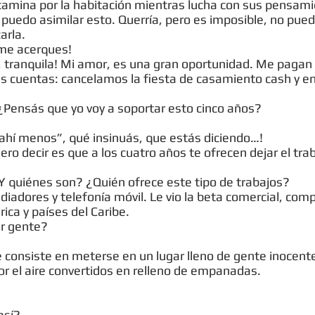
camina por la habitación mientras lucha con sus pensami
uedo asimilar esto. Querría, pero es imposible, no pued
arla.
 me acerques!
, tranquila! Mi amor, es una gran oportunidad. Me pagan
s cuentas: cancelamos la fiesta de casamiento cash y e
 ¿Pensás que yo voy a soportar esto cinco años?
ahí menos”, qué insinuás, que estás diciendo…!
iero decir es que a los cuatro años te ofrecen dejar el tra
¿Y quiénes son? ¿Quién ofrece este tipo de trabajos?
iadores y telefonía móvil. Le vio la beta comercial, com
ica y países del Caribe.
ar gente?
e consiste en meterse en un lugar lleno de gente inocent
por el aire convertidos en relleno de empanadas.
así?