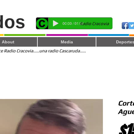
dos
00:00 / 01:04
Radio Cracovia
About
Media
Deporte
 Radio Cracovia.....una radio Cascaruda.....
Cort
Ague
$1