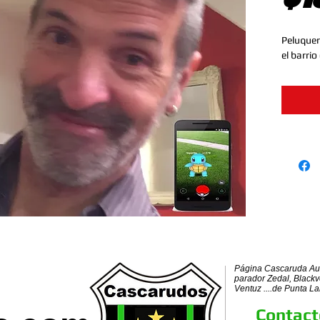
Peluquer
el barrio
Página Cascaruda Aus
parador Zedal, Blackv
Ventuz ....de Punta Lar
Contac