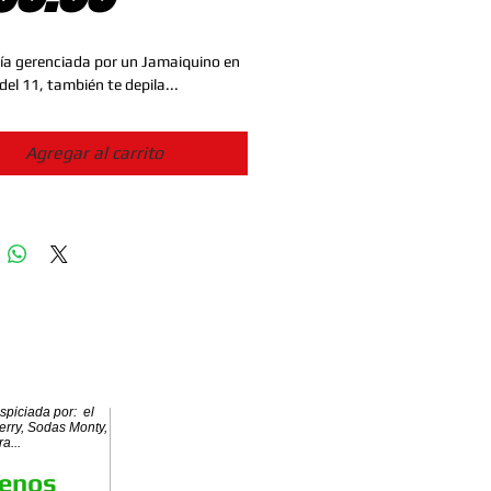
ía gerenciada por un Jamaiquino en 
 del 11, también te depila...
Agregar al carrito
piciada por: el
erry, Sodas Monty,
a...
tenos