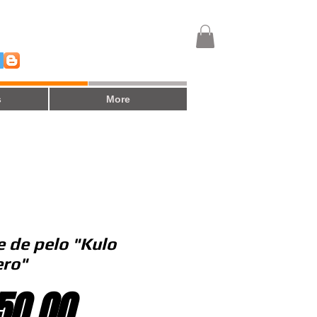
s
More
e de pelo "Kulo
ro"
Precio
50.00