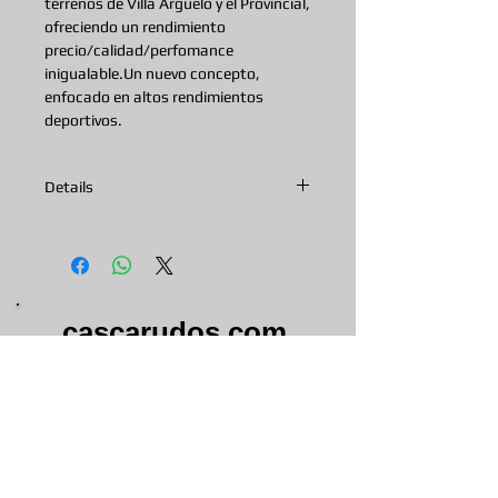
terrenos de Villa Arguelo y el Provincial, 
ofreciendo un rendimiento 
precio/calidad/perfomance 
inigualable.Un nuevo concepto, 
enfocado en altos rendimientos 
deportivos.
Details
cascarudos
.
com