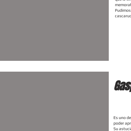
memorabl
Pudimos 
cascaru
Gas
Es uno de
poder apr
Su astucia