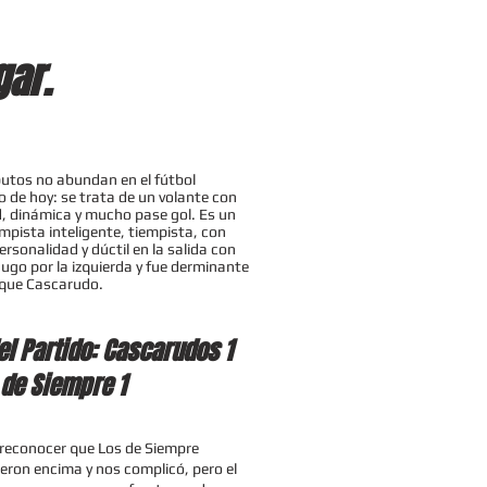
gar.
butos no abundan en el fútbol
o de hoy: se trata de un volante con
d, dinámica y mucho pase gol. Es un
pista inteligente, tiempista, con
rsonalidad y dúctil en la salida con
Jugo por la izquierda y fue derminante
aque Cascarudo.
el Partido: Cascarudos 1
 de Siempre 1
econocer que Los de Siempre
ieron encima y nos complicó, pero el