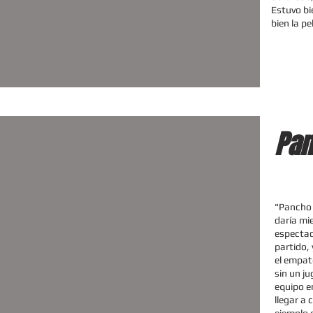
Estuvo bi
bien la pe
Pan
"Pancho 
daría mie
espectad
partido, 
el empat
sin un j
equipo en
llegar a