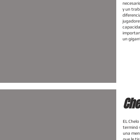
necesari
y un traba
diferenc
jugadore
capacida
importan
un gigan
Che
EL Chelo 
terminó 
una ment
que le ti