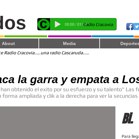
dos
00:00 / 01:04
Radio Cracovia
About
Media
Deporte
 Radio Cracovia.....una radio Cascaruda.....
ca la garra y empata a Lo
han obtenido el exito por su esfuerzo y su talento" Las 
 ver en forma ampliada y clik a la derecha para
Bi.
Para lleg