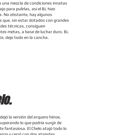
o una mezcla de condiciones innatas
jo para pulirlas, asi el Bi, hizo
ia. No obstante, hay algunos
s que, sin estar dotados con grandes
des técnicas, consiguen
tes metas, a base de luchar duro. Bi,
te, dejo todo en la cancha.
lo.
dejó la versión del arquero héroe,
superando lo que podría surgir de
e fantasiosa. El Chelo atajó todo lo
raron y cerró con dos atajadas