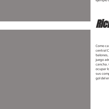
ejemplo 
Ric
Como car
central C
balones,
juego aér
cancha. 
ocupar l
sus comp
gol del