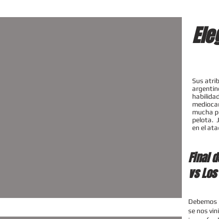
Ele
Sus atri
argentin
habilida
mediocam
mucha pe
pelota. 
en el at
Final d
vs Los
Debemos r
se nos vin