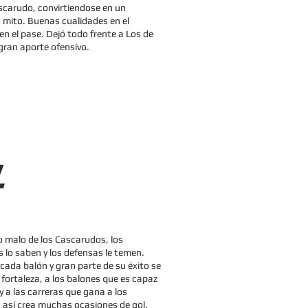
scarudo, convirtiendose en un
 mito. Buenas cualidades en el
 en el pase. Dejó todo frente a Los de
gran aporte ofensivo.
.
co malo de los Cascarudos, los
s lo saben y los defensas le temen.
 cada balón y gran parte de su éxito se
 fortaleza, a los balones que es capaz
y a las carreras que gana a los
 así crea muchas ocasiones de gol.