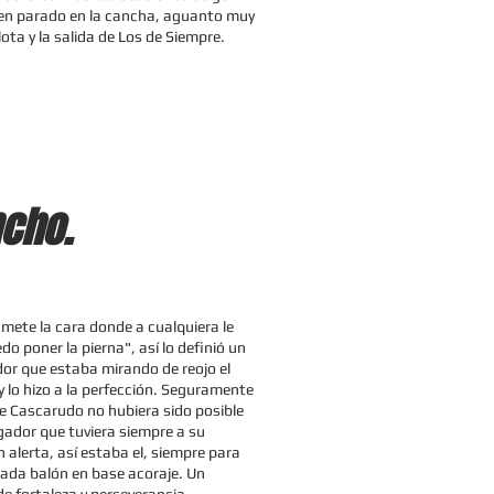
en parado en la cancha, aguanto muy
lota y la salida de Los de Siempre.
cho.
mete la cara donde a cualquiera le
do poner la pierna", así lo definió un
or que estaba mirando de reojo el
y lo hizo a la perfección. Seguramente
e Cascarudo no hubiera sido posible
ugador que tuviera siempre a su
 alerta, así estaba el, siempre para
 cada balón en base acoraje. Un