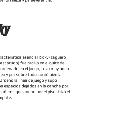
de fortaleza y perseverancia.
ky
acterística esencial Ricky (zaguero
ascarudo) fue prolijo en el quite de
 ordenado en el juego, tuvo muy buen
eo y por sobre todo corrió bien la
Ordenó la línea de juego y supó
os espacios dejados en la cancha por
añeros que andan por el piso. Hizó el
 empate.