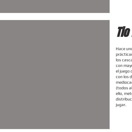
Tio
Hace uno
práctica
los casc
con mayo
el juego
con los d
mediocam
(todos a
ello, met
distribu
jugar.