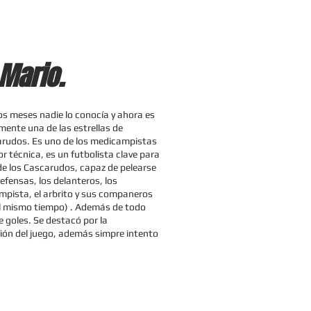
 Mario.
s meses nadie lo conocía y ahora es
mente una de las estrellas de
arudos. Es uno de los medicampistas
r técnica, es un futbolista clave para
 de los Cascarudos, capaz de pelearse
efensas, los delanteros, los
pista, el arbrito y sus companeros
l mismo tiempo) . Además de todo
e goles. Se destacó por la
ción del juego, además simpre intento