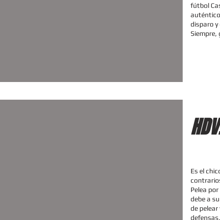
fútbol Ca
auténtico
disparo y
Siempre, 
HDV
Es el chi
contrario
Pelea por
debe a su
de pelear 
defensas,